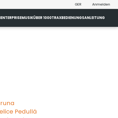
GER
Anmelden
N
ENTERPRISE
MUSIK
ÜBER 1000TRAX
BEDIENUNGSANLEITUNG
Bruna
elice Pedullá