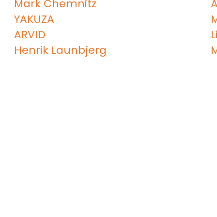
Mark Chemnitz
A
YAKUZA
ARVID
L
Henrik Launbjerg
M