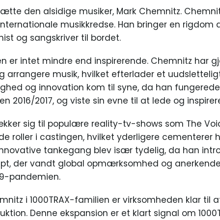
ætte den alsidige musiker, Mark Chemnitz. Chemnitz,
nternationale musikkredse. Han bringer en rigdom a
st og sangskriver til bordet.
en er intet mindre end inspirerende. Chemnitz har gj
arrangere musik, hvilket efterlader et uudslettelig
dighed og innovation kom til syne, da han fungerede
 2016/2017, og viste sin evne til at lede og inspirer
kker sig til populære reality-tv-shows som The Voice
e roller i castingen, hvilket yderligere cementerer
innovative tankegang blev især tydelig, da han intr
cept, der vandt global opmærksomhed og anerkende
19-pandemien.
mnitz i 1000TRAX-familien er virksomheden klar til
duktion. Denne ekspansion er et klart signal om 10