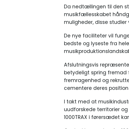
Da nedtællingen til den s
musikfællesskabet håndgri
muligheder, disse studier v
De nye faciliteter vil fun
bedste og lyseste fra hele
musikproduktionslandskabe
Afslutningsvis repræsenter
betydeligt spring fremad 
fremragenhed og rekrutteri
cementere deres position s
I takt med at musikindustr
uudforskede territorier o
1000TRAX i førersædet kan 