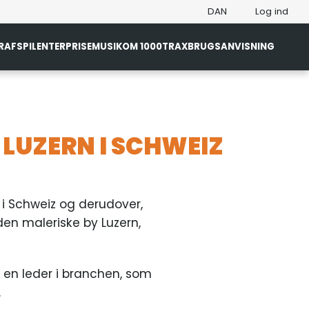
DAN
Log ind
R
AFSPIL
ENTERPRISE
MUSIK
OM 1000TRAX
BRUGSANVISNING
 LUZERN I SCHWEIZ
t i Schweiz og derudover,
den maleriske by Luzern,
 en leder i branchen, som
.