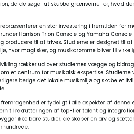
on, da de søger at skubbe grænserne for, hvad der 
n repræsenterer en stor investering i fremtiden for m
erunder Harrison Trion Console og Yamaha Console i
g producere til at trives. Studierne er designet til a
jø, hvor magi sker, og musikdrømme bliver til virkel
ikling rækker ud over studiernes vægge og bidrager t
om et centrum for musikalsk ekspertise. Studierne vi
erligere berige det lokale musikmiljø og skabe et livl
le.
remragenhed er tydeligt i alle aspekter af denne 
zern til rekrutteringen af top-tier talent og integr
ygger ikke bare studier; de skaber en arv og sætte
 århundrede.