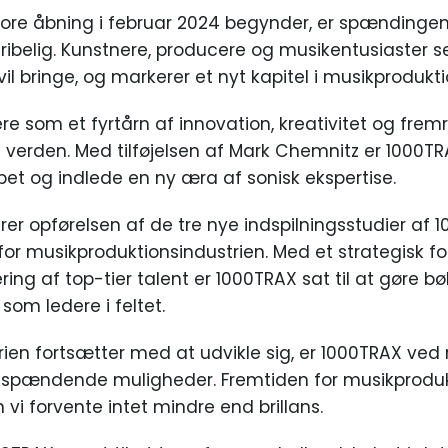
tore åbning i februar 2024 begynder, er spændingen
belig. Kunstnere, producere og musikentusiaster ser
il bringe, og markerer et nyt kapitel i musikprodukti
gere som et fyrtårn af innovation, kreativitet og fr
 verden. Med tilføjelsen af Mark Chemnitz er 1000TRA
t og indlede en ny æra af sonisk ekspertise.
er opførelsen af de tre nye indspilningsstudier af 1
for musikproduktionsindustrien. Med et strategisk fo
ng af top-tier talent er 1000TRAX sat til at gøre b
om ledere i feltet.
ien fortsætter med at udvikle sig, er 1000TRAX ved r
g spændende muligheder. Fremtiden for musikproduk
vi forvente intet mindre end brillans.