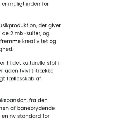
er muligt inden for
usikproduktion, der giver
 de 2 mix-suiter, og
t fremme kreativitet og
ighed.
il det kulturelle stof i
l uden tvivl tiltrække
igt fællesskab af
ekspansion, fra den
ationen af banebrydende
r en ny standard for