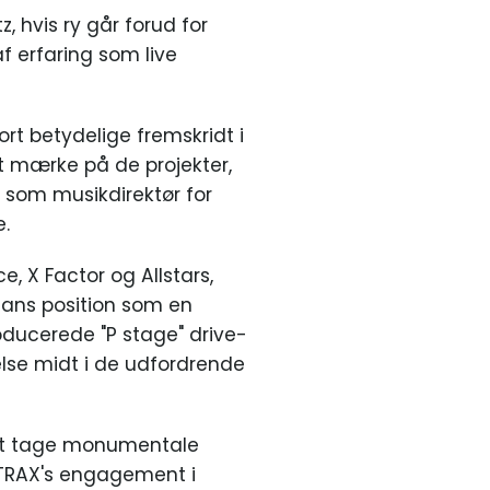
 hvis ry går forud for
f erfaring som live
ort betydelige fremskridt i
t mærke på de projekter,
 som musikdirektør for
e.
, X Factor og Allstars,
 hans position som en
oducerede "P stage" drive-
lse midt i de udfordrende
 at tage monumentale
00TRAX's engagement i