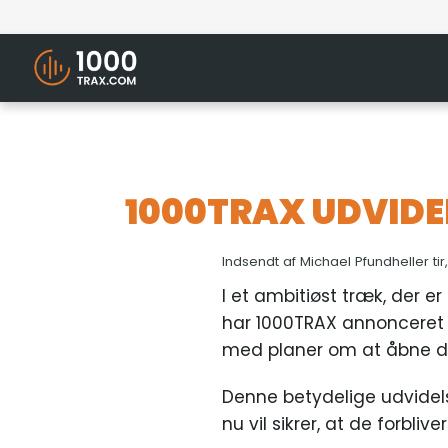
1000TRAX UDVIDER
Indsendt af
Michael Pfundheller
ti
I et ambitiøst træk, der e
har 1000TRAX annonceret o
med planer om at åbne dø
Denne betydelige udvidel
nu vil sikrer, at de forbliv