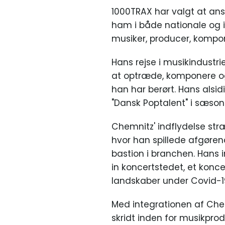
1000TRAX har valgt at ans
ham i både nationale og i
musiker, producer, komponi
Hans rejse i musikindustri
at optræde, komponere og 
han har berørt. Hans alsi
"Dansk Poptalent" i sæsonen
Chemnitz' indflydelse stræ
hvor han spillede afgørend
bastion i branchen. Hans 
in koncertstedet, et kon
landskaber under Covid-
Med integrationen af Che
skridt inden for musikpro